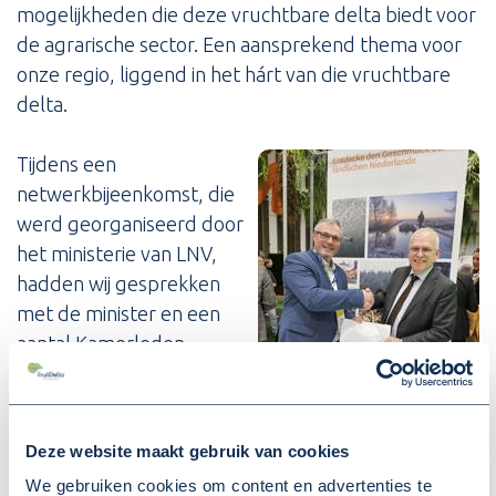
mogelijkheden die deze vruchtbare delta biedt voor
de agrarische sector. Een aansprekend thema voor
onze regio, liggend in het hárt van die vruchtbare
delta.
Tijdens een
netwerkbijeenkomst, die
werd georganiseerd door
het ministerie van LNV,
hadden wij gesprekken
met de minister en een
aantal Kamerleden,
waaronder André Flach
(SGP), Pieter Grinwis
(ChristenUnie), Eline
Deze website maakt gebruik van cookies
Vedder-Monaster (CDA),
We gebruiken cookies om content en advertenties te
Cor Pierik (BBB), Harm Holman (NSC) en Caroline