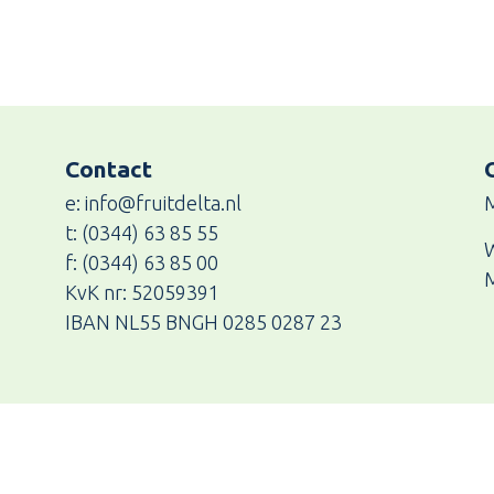
Contact
e: info@fruitdelta.nl
M
t: (0344) 63 85 55
W
f: (0344) 63 85 00
M
KvK nr: 52059391
IBAN NL55 BNGH 0285 0287 23