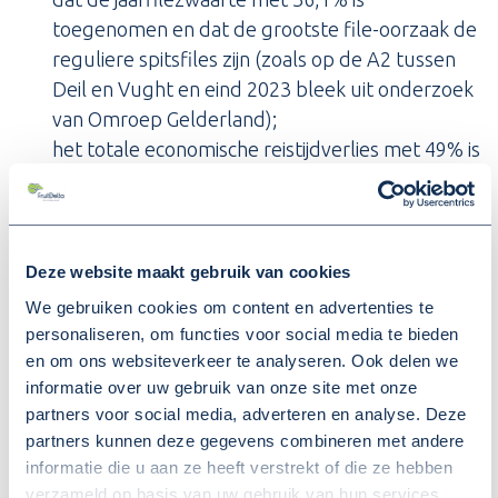
toegenomen en dat de grootste file-oorzaak de
reguliere spitsfiles zijn (zoals op de A2 tussen
Deil en Vught en eind 2023 bleek uit onderzoek
van Omroep Gelderland);
het totale economische reistijdverlies met 49% is
toegenomen en het grootste economische
reistijdverlies wordt gemeten op het traject A2
tussen Knooppunt Deil en Knooppunt Empel
(economische reistijdverliezen worden bepaald
Deze website maakt gebruik van cookies
aan de hand van omvang en samenstelling van
We gebruiken cookies om content en advertenties te
files).
personaliseren, om functies voor social media te bieden
en om ons websiteverkeer te analyseren. Ook delen we
Oproep
informatie over uw gebruik van onze site met onze
partners voor social media, adverteren en analyse. Deze
Bestuurders, ondernemers en brancheorganisaties
partners kunnen deze gegevens combineren met andere
blijven de komende periode aandacht vragen voor
informatie die u aan ze heeft verstrekt of die ze hebben
het strategische belang van de A2 als kloppende
verzameld op basis van uw gebruik van hun services.