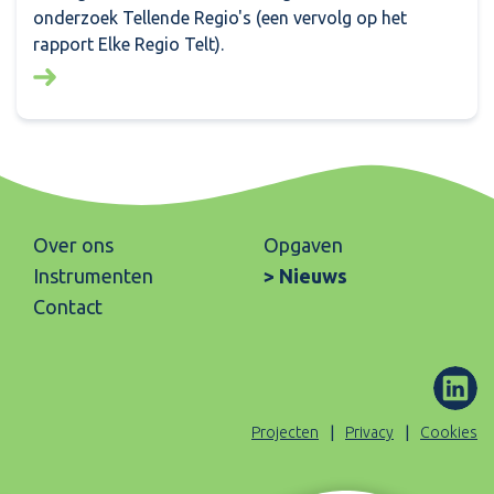
onderzoek Tellende Regio's (een vervolg op het
rapport Elke Regio Telt).
Lees meer over: Tellende regio's
Over ons
Opgaven
Instrumenten
Nieuws
Contact
ons
(Opent
Projecten
Privacy
Cookies
op