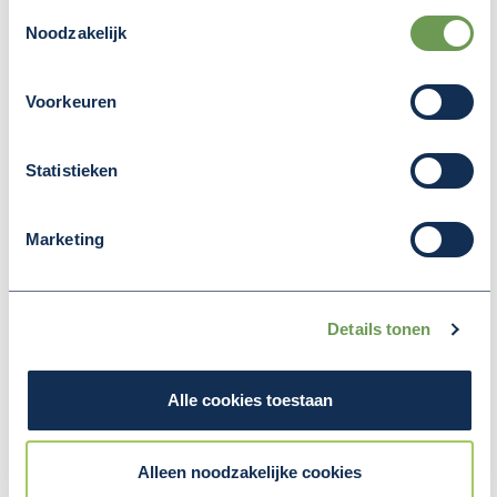
Toestemmingsselectie
Noodzakelijk
Voorkeuren
Statistieken
Deel deze pagina
(Opent in een nieuw v
(Opent in een nieuw venster)
(Opent in een nieuw venster
Marketing
Details tonen
MEER NIEUWS
Alle cookies toestaan
Alleen noodzakelijke cookies