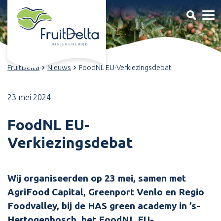
FruitDelta
Nieuws
FoodNL EU-Verkiezingsdebat
23 mei 2024
FoodNL EU-
Verkiezingsdebat
Wij organiseerden op 23 mei, samen met
AgriFood Capital, Greenport Venlo en Regio
Foodvalley, bij de HAS green academy in ’s-
Hertogenbosch, het FoodNL EU-