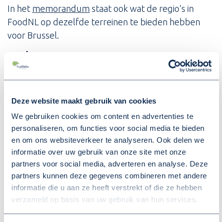
In het
memorandum
staat ook wat de regio’s in
FoodNL op dezelfde terreinen te bieden hebben
voor Brussel.
Dank
Het was een levendig debat dat in goede sfeer
werd gevoerd. Mede namens FoodNL danken wij
iedereen die deze bijeenkomst mogelijk heeft
Deze website maakt gebruik van cookies
gemaakt. Met speciale dank aan Eveline Herben
We gebruiken cookies om content en advertenties te
(BBB), Willemien Koning-Hoeve (CDA), Christian van
personaliseren, om functies voor social media te bieden
der Krift, PhD (Christenunie), Lara Sibbing (Groen
en om ons websiteverkeer te analyseren. Ook delen we
links/PvdA), Ellen Putman (Partij voor de Dieren),
informatie over uw gebruik van onze site met onze
Gijsbrecht Gunter (SGP), Bart Millenaar (VVD) en Ian
partners voor social media, adverteren en analyse. Deze
partners kunnen deze gegevens combineren met andere
Hendriks (Volt) en wensen hen veel succes op weg
informatie die u aan ze heeft verstrekt of die ze hebben
naar 6 juni 2024.
verzameld op basis van uw gebruik van hun services.