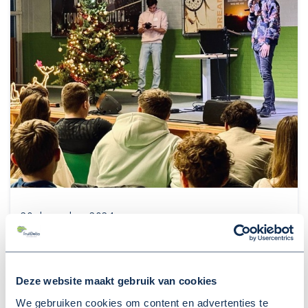
20 december 2024
JONGEREN SPREKEN ZICH
VOORAL UIT OVER
BUSVERBINDINGEN EN
Deze website maakt gebruik van cookies
We gebruiken cookies om content en advertenties te
VOORZIENINGEN