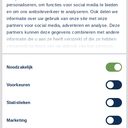
personaliseren, om functies voor social media te bieden
Woensdagmiddag 18 december was in de aula van
en om ons websiteverkeer te analyseren. Ook delen we
ROC Rivor in Tiel het podium aan de Rivierenlandse
informatie over uw gebruik van onze site met onze
jongeren. Wat hebben zij nu en in de toekomst nodig
partners voor social media, adverteren en analyse. Deze
om prettig te kunnen wonen, werken en leven in
partners kunnen deze gegevens combineren met andere
Rivierenland? Onder leiding van cabaretier Andries
informatie die u aan ze heeft verstrekt of die ze hebben
Tunru lieten zo’n 100 jongeren hun stem horen aan
verzameld op basis van uw gebruik van hun services.
het 30-tal aanwezige bestuurders uit de regio.
Lees meer over: Jongeren spreken zich vooral uit o
Toestemmingsselectie
Noodzakelijk
Voorkeuren
Statistieken
Marketing