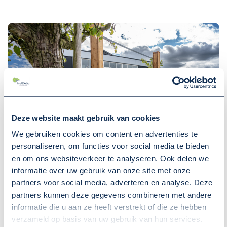
Deze website maakt gebruik van cookies
We gebruiken cookies om content en advertenties te
personaliseren, om functies voor social media te bieden
en om ons websiteverkeer te analyseren. Ook delen we
informatie over uw gebruik van onze site met onze
partners voor social media, adverteren en analyse. Deze
Kennisclusters
partners kunnen deze gegevens combineren met andere
informatie die u aan ze heeft verstrekt of die ze hebben
Vanwege het ontbreken van HBO- of WO-
verzameld op basis van uw gebruik van hun services.
kennisinstellingen willen we alternatieve