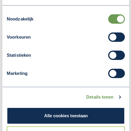
Toestemmingsselectie
Noodzakelijk
Voorkeuren
Statistieken
Deel deze pagina
Marketing
(Opent in een nieuw v
(Opent in een nieuw venster)
(Opent in een nieuw venster
Details tonen
MEER NIEUWS
Alle cookies toestaan