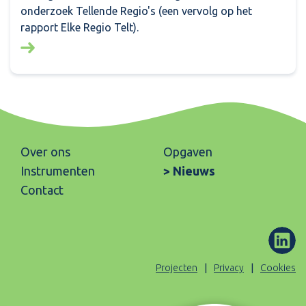
onderzoek Tellende Regio's (een vervolg op het
rapport Elke Regio Telt).
Lees meer over: Tellende regio's
Over ons
Opgaven
Instrumenten
Nieuws
Contact
ons
(Opent
Projecten
Privacy
Cookies
op