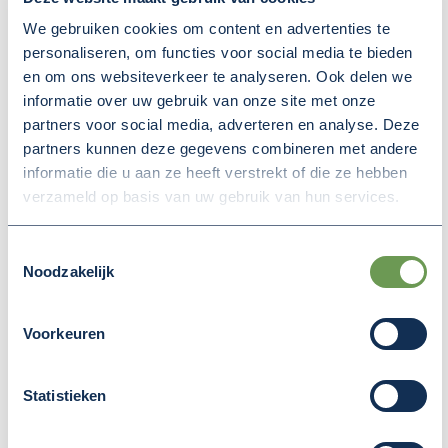
kijkje bij de champignons.
We gebruiken cookies om content en advertenties te
Wij bedanken de Statenleden van BBB voor hun
personaliseren, om functies voor social media te bieden
aanwezigheid en belangstelling voor FruitDelta
en om ons websiteverkeer te analyseren. Ook delen we
Rivierenland.
informatie over uw gebruik van onze site met onze
partners voor social media, adverteren en analyse. Deze
partners kunnen deze gegevens combineren met andere
informatie die u aan ze heeft verstrekt of die ze hebben
verzameld op basis van uw gebruik van hun services.
Deel deze pagina
(Opent in een nieuw v
(Opent in een nieuw venster)
(Opent in een nieuw venster
Toestemmingsselectie
Noodzakelijk
Voorkeuren
MEER NIEUWS
Statistieken