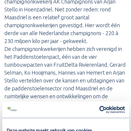
champignonkwekerij AK Champignons van Arjan
Stello in Hoenzadriel. Niet zonder reden: rond
Maasdriel is een relatief groot aantal
champignonkwekerijen gevestigd. Hier wordt één
derde van alle Nederlandse champignons - 220 à
230 miljoen kilo per jaar - gekweekt.
De champignonkwekerijen hebben zich verenigd in
het Paddenstoelenpact, één van de vier
tuinbouwpacten van FruitDelta Rivierenland. Gerard
Selman, Ko Hooijmans, Hannes van Hemert en Arjan
Stello vertelden over de kansen en uitdagingen van
de paddenstoelensector rond Maasdriel en de
ruimtelijke wensen en ontwikkelingen om de
innovatieve groei van de champignonkwekerijsector
te kunnen faciliteren.
Natuurlijk namen wij na afloop van het bezoek een
Deze website maakt gebruik van cookies