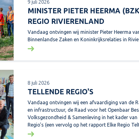
9 juli 2026
MINISTER PIETER HEERMA (BZ
REGIO RIVIERENLAND
Vandaag ontvingen wij minister Pieter Heerma van
Binnenlandse Zaken en Koninkrijksrelaties in Rivie
Lees meer over: Minister Pieter Heerma (BZ
8 juli 2026
TELLENDE REGIO'S
Vandaag ontvingen wij een afvaardiging van de 
en infrastructuur, de Raad voor het Openbaar Be
Volksgezondheid & Samenleving in het kader van
Regio's (een vervolg op het rapport Elke Regio Telt
Lees meer over: Tellende regio's