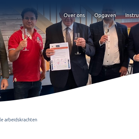
Over ons
Opgaven
Instr
le arbeidskrachten