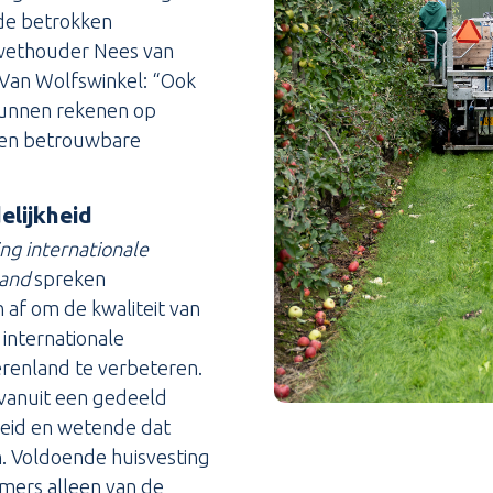
de betrokken
ethouder Nees van
 Van Wolfswinkel: “Ook
unnen rekenen op
 een betrouwbare
lijkheid
ng internationale
land
spreken
af om de kwaliteit van
 internationale
erenland te verbeteren.
 vanuit een gedeeld
heid en wetende dat
n. Voldoende huisvesting
mers alleen van de