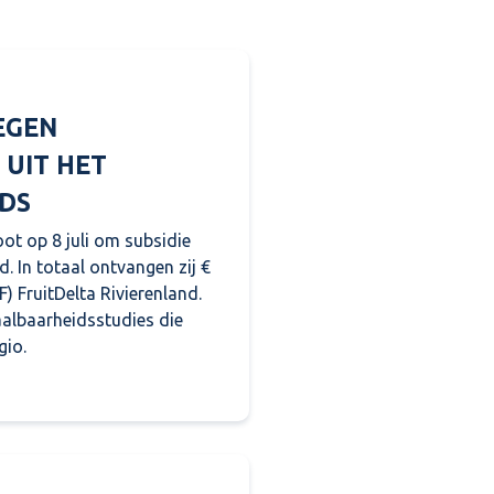
EGEN
 UIT HET
DS
oot op 8 juli om subsidie
d. In totaal ontvangen zij €
) FruitDelta Rivierenland.
aalbaarheidsstudies die
gio.
n initiatieven in Rivierenland uit het Regionaal Stimule