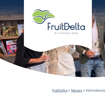
FruitDelta
Nieuws
Internationa