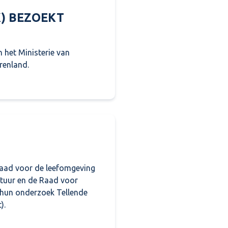
K) BEZOEKT
 het Ministerie van
renland.
K) bezoekt Regio Rivierenland
Raad voor de leefomgeving
stuur en de Raad voor
 hun onderzoek Tellende
).