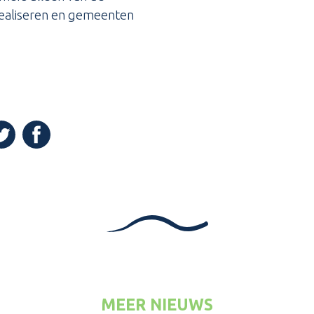
 realiseren en gemeenten
(Opent in een nieuw venster)
n een nieuw venster)
pent in een nieuw venster)
MEER NIEUWS