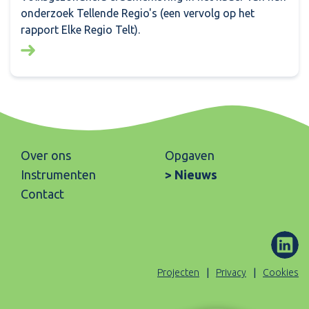
onderzoek Tellende Regio's (een vervolg op het
rapport Elke Regio Telt).
Lees meer over: Tellende regio's
Over ons
Opgaven
Instrumenten
Nieuws
Contact
ons
(Opent
Projecten
Privacy
Cookies
op