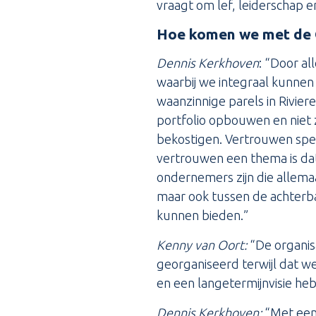
vraagt om lef, leiderschap 
Hoe komen we met de G
Dennis Kerkhoven
: “Door al
waarbij we integraal kunne
waanzinnige parels in Rivie
portfolio opbouwen en niet z
bekostigen. Vertrouwen spee
vertrouwen een thema is dat
ondernemers zijn die allemaa
maar ook tussen de achterba
kunnen bieden.”
Kenny van Oort:
“De organisa
georganiseerd terwijl dat we
en een langetermijnvisie h
Dennis Kerkhoven:
“Met een 