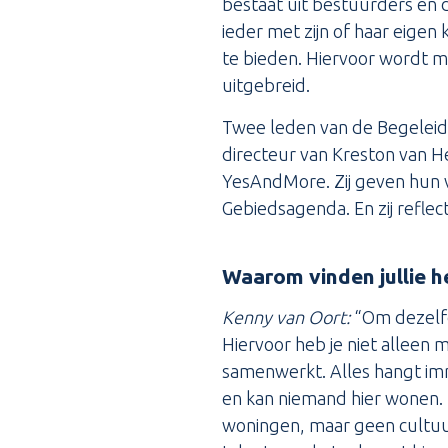
bestaat uit bestuurders en d
ieder met zijn of haar eige
te bieden. Hiervoor wordt m
uitgebreid.
Twee leden van de Begeleid
directeur van Kreston van H
YesAndMore. Zij geven hun v
Gebiedsagenda. En zij reflec
Waarom vinden jullie h
Kenny van Oort:
“Om dezelfd
Hiervoor heb je niet alleen
samenwerkt. Alles hangt im
en kan niemand hier wonen. Z
woningen, maar geen cultuu