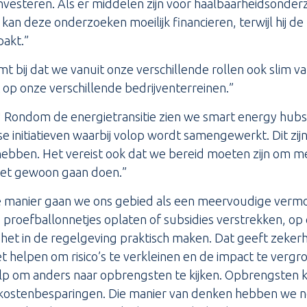
 investeren. Als er middelen zijn voor haalbaarheidsond
 kan deze onderzoeken moeilijk financieren, terwijl hij d
pakt.”
t bij dat we vanuit onze verschillende rollen ook slim va
 op onze verschillende bedrijventerreinen.”
 Rondom de energietransitie zien we smart energy hubs 
se initiatieven waarbij volop wordt samengewerkt. Dit zijn
 hebben. Het vereist ook dat we bereid moeten zijn om me
 het gewoon gaan doen.”
 manier gaan we ons gebied als een meervoudige vermo
ig proefballonnetjes oplaten of subsidies verstrekken,
het in de regelgeving praktisch maken. Dat geeft zeker
 helpen om risico’s te verkleinen en de impact te vergr
elp om anders naar opbrengsten te kijken. Opbrengsten
 kostenbesparingen. Die manier van denken hebben we no