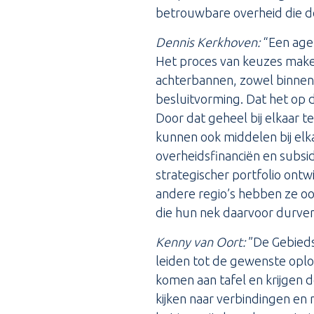
betrouwbare overheid die do
Dennis Kerkhoven:
“Een agen
Het proces van keuzes maken l
achterbannen, zowel binnen 
besluitvorming. Dat het op d
Door dat geheel bij elkaar 
kunnen ook middelen bij elk
overheidsfinanciën en subsi
strategischer portfolio ontw
andere regio’s hebben ze ook
die hun nek daarvoor durven 
Kenny van Oort:
”De Gebieds
leiden tot de gewenste op
komen aan tafel en krijgen 
kijken naar verbindingen en n