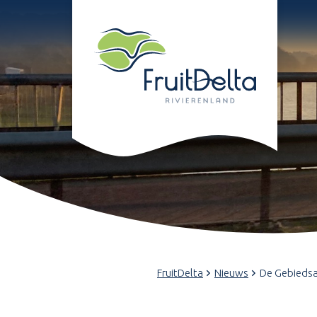
FruitDelta
Nieuws
De Gebiedsag