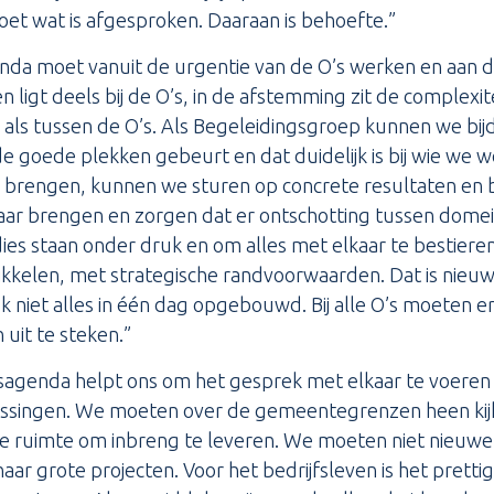
et wat is afgesproken. Daaraan is behoefte.”
da moet vanuit de urgentie van de O’s werken en aan d
igt deels bij de O’s, in de afstemming zit de complexiteit
als tussen de O’s. Als Begeleidingsgroep kunnen we bij
e goede plekken gebeurt en dat duidelijk is bij wie we w
te brengen, kunnen we sturen op concrete resultaten en
aar brengen en zorgen dat er ontschotting tussen domei
dies staan onder druk en om alles met elkaar te bestier
ikkelen, met strategische randvoorwaarden. Dat is nieuw 
 niet alles in één dag opgebouwd. Bij alle O’s moeten er 
uit te steken.”
agenda helpt ons om het gesprek met elkaar te voeren o
lossingen. We moeten over de gemeentegrenzen heen ki
de ruimte om inbreng te leveren. We moeten niet nieuw
aar grote projecten. Voor het bedrijfsleven is het prettig 