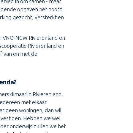
 gebied in om samen - maar
rijdende opgaven het hoofd
rking gezocht, versterkt en
er VNO-NCW Rivierenland en
scoöperatie Rivierenland en
ef van en met de
genda?
rsklimaat in Rivierenland.
 iedereen met elkaar
ar geen woningen, dan wil
er vestigen. Hebben we wel
der onderwijs zullen we het