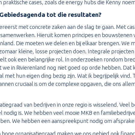
en praktische cases, zoals de energy hubs die Kenny noe
ebiedsagenda tot die resultaten?
lereerst met concrete zaken aan de slag te gaan. Met ca
n samenwerken. Hieruit komen principes en bouwstenen
renland. Die moeten we delen en bij elkaar brengen. We 
omaar kleine, losse projecten doen. Integrale projecten 
lt ook een belangrijke rol. In onderzoeken rondom brede
 we in Rivierenland nog niet goed op orde hebben. Dat
l met hun eigen ding bezig zijn. Wat ik begrijpelijk vind
nnen cruciaal is om de complexe opgaven, die ons allem
tiegraad van bedrijven in onze regio is wisselend. Veel be
l nodig is. We hebben veel mooie MKB en familiebedrijven
ebben. We hebben een aanspreekpunt nodig om afsprake
hoge organisatiegraad maken we ons gebied ook financ