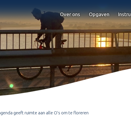
Over ons
Opgaven
Instr
enda geeft ruimte aan alle O’s om te floreren