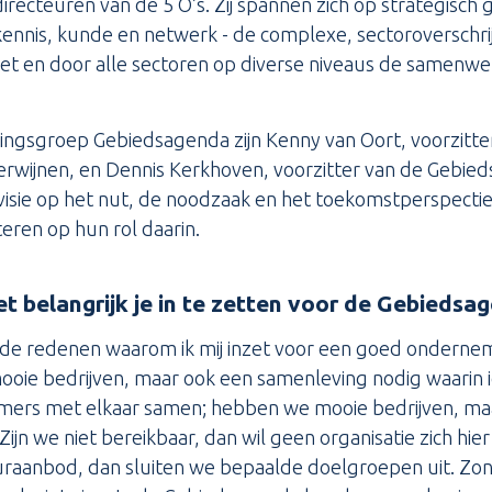
irecteuren van de 5 O’s. Zij spannen zich op strategisch
n kennis, kunde en netwerk - de complexe, sectoroversch
et en door alle sectoren op diverse niveaus de samenwe
ingsgroep Gebiedsagenda zijn Kenny van Oort, voorzitt
erwijnen, en Dennis Kerkhoven, voorzitter van de Gebied
isie op het nut, de noodzaak en het toekomstperspecti
teren op hun rol daarin.
et belangrijk je in te zetten voor de Gebiedsa
e redenen waarom ik mij inzet voor een goed onderneme
 mooie bedrijven, maar ook een samenleving nodig waarin
mers met elkaar samen; hebben we mooie bedrijven, ma
ijn we niet bereikbaar, dan wil geen organisatie zich hi
raanbod, dan sluiten we bepaalde doelgroepen uit. Zon