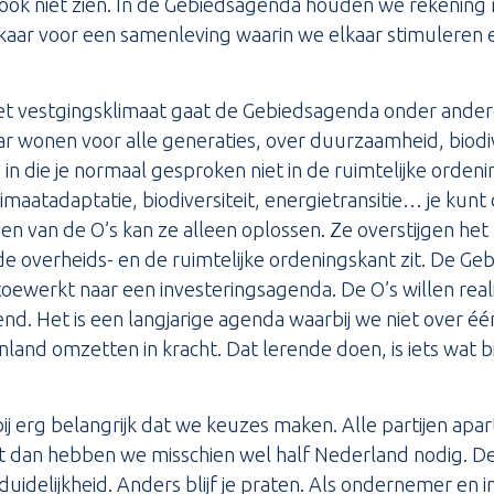
 ook niet zien. In de Gebiedsagenda houden we rekening 
kaar voor een samenleving waarin we elkaar stimuleren
t vestgingsklimaat gaat de Gebiedsagenda onder andere
r wonen voor alle generaties, over duurzaamheid, biodiv
n die je normaal gesproken niet in de ruimtelijke ordeni
limaatadaptatie, biodiversiteit, energietransitie… je k
een van de O’s kan ze alleen oplossen. Ze overstijgen het
e overheids- en de ruimtelijke ordeningskant zit. De Ge
ewerkt naar een investeringsagenda. De O’s willen realis
nd. Het is een langjarige agenda waarbij we niet over één
land omzetten in kracht. Dat lerende doen, is iets wat b
bij erg belangrijk dat we keuzes maken. Alle partijen apa
ant dan hebben we misschien wel half Nederland nodig. D
duidelijkheid. Anders blijf je praten. Als ondernemer en 