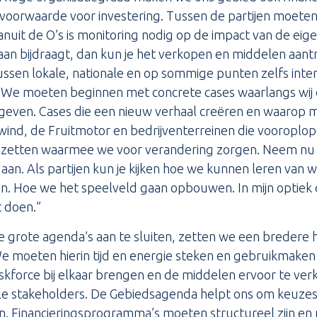
s voorwaarde voor investering. Tussen de partijen moeten
nuit de O’s is monitoring nodig op de impact van de eige
eraan bijdraagt, dan kun je het verkopen en middelen aa
ssen lokale, nationale en op sommige punten zelfs int
n. We moeten beginnen met concrete cases waarlangs wi
geven. Cases die een nieuw verhaal creëren en waarop me
ind, de Fruitmotor en bedrijventerreinen die vooroplo
nzetten waarmee we voor verandering zorgen. Neem nu d
l aan. Als partijen kun je kijken hoe we kunnen leren van
ijn. Hoe we het speelveld gaan opbouwen. In mijn optiek
 doen.”
e grote agenda’s aan te sluiten, zetten we een bredere
We moeten hierin tijd en energie steken en gebruikmake
kforce bij elkaar brengen en de middelen ervoor te ver
n alle stakeholders. De Gebiedsagenda helpt ons om keuz
en. Financieringsprogramma’s moeten structureel zijn en ni