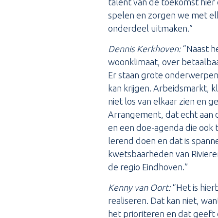
talent van de toekomst hier
spelen en zorgen we met el
onderdeel uitmaken.”
Dennis Kerkhoven:
“Naast he
woonklimaat, over betaalbaa
Er staan grote onderwerpen i
kan krijgen. Arbeidsmarkt, k
niet los van elkaar zien en g
Arrangement, dat echt aan d
en een doe-agenda die ook to
lerend doen en dat is spanne
kwetsbaarheden van Rivieren
de regio Eindhoven.”
Kenny van Oort:
“Het is hier
realiseren. Dat kan niet, w
het prioriteren en dat geeft 