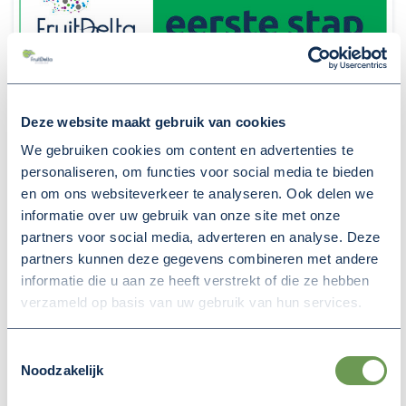
14 juli 2026
Deze website maakt gebruik van cookies
FINANCIËLE BIJDRAGE VOOR
We gebruiken cookies om content en advertenties te
NEGEN INITIATIEVEN IN
personaliseren, om functies voor social media te bieden
RIVIERENLAND UIT HET
en om ons websiteverkeer te analyseren. Ook delen we
informatie over uw gebruik van onze site met onze
REGIONAAL STIMULERINGSFONDS
partners voor social media, adverteren en analyse. Deze
Het dagelijks bestuur van Regio Rivierenland besloot
partners kunnen deze gegevens combineren met andere
op 8 juli om subsidie toe te kennen aan negen
informatie die u aan ze heeft verstrekt of die ze hebben
initiatieven in Rivierenland. In totaal ontvangen zij €
verzameld op basis van uw gebruik van hun services.
241.817,- uit het Regionaal Stimuleringsfonds (RSF)
FruitDelta Rivierenland. Het fonds ondersteunt
Toestemmingsselectie
uitvoeringsprojecten en haalbaarheidsstudies die
Noodzakelijk
bijdragen aan de economische ambities van de regio.