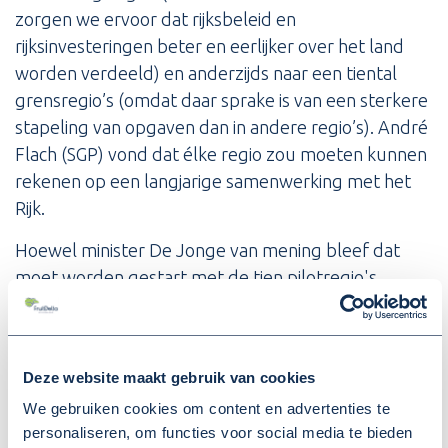
zorgen we ervoor dat rijksbeleid en
rijksinvesteringen beter en eerlijker over het land
worden verdeeld) en anderzijds naar een tiental
grensregio’s (omdat daar sprake is van een sterkere
stapeling van opgaven dan in andere regio’s). André
Flach (SGP) vond dat élke regio zou moeten kunnen
rekenen op een langjarige samenwerking met het
Rijk.
Hoewel minister De Jonge van mening bleef dat
moet worden gestart met de tien pilotregio's
(vanwege de grote stapeling van opgaven), kon hij
zich wel voorstellen dat de komende tijd ook met
andere regio's in Nederland afspraken kunnen
Deze website maakt gebruik van cookies
worden gemaakt, al zal de intensiteit een andere
We gebruiken cookies om content en advertenties te
zijn.
personaliseren, om functies voor social media te bieden