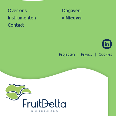
Over ons
Opgaven
Instrumenten
Nieuws
Contact
ons
(Opent
Projecten
Privacy
Cookies
op
Linked