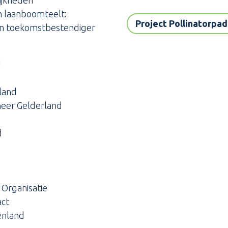
en laanboomteelt:
Project Pollinatorpad
 en toekomstbestendiger
d
land
heer Gelderland
d
 Organisatie
act
enland