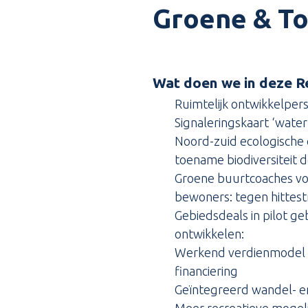
Groene & T
Wat doen we in deze R
Ruimtelijk ontwikkelpers
Signaleringskaart ‘wate
Noord-zuid ecologische 
toename biodiversiteit 
Groene buurtcoaches vo
bewoners: tegen hittest
Gebiedsdeals in pilot ge
ontwikkelen:
Werkend verdienmodel v
financiering
Geïntegreerd wandel- e
Meer recreatieve mogel