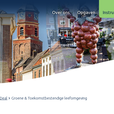
Over ons
Opgaven
Instr
 Deal
Groene & Toekomstbestendige leefomgeving