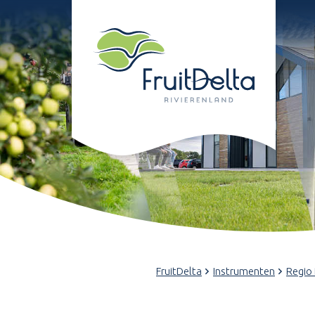
FruitDelta
Instrumenten
Regio