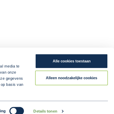
Alle cookies toestaan
al media te
 van onze
Alleen noodzakelijke cookies
deze gegevens
 op basis van
Volg
ons
(Opent in een nieuw 
Projecten
Privacy
Cookies
ing
Details tonen