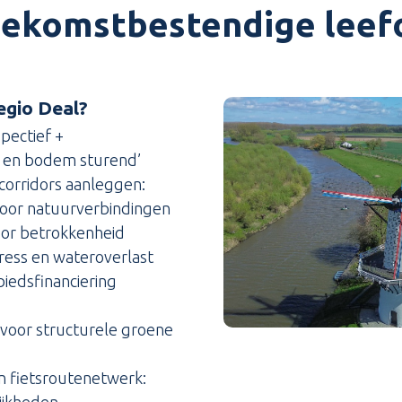
oekomstbestendige lee
egio Deal?
pectief +
r en bodem sturend’
corridors aanleggen:
door natuurverbindingen
or betrokkenheid
ress en wateroverlast
biedsfinanciering
oor structurele groene
n fietsroutenetwerk:
ijkheden